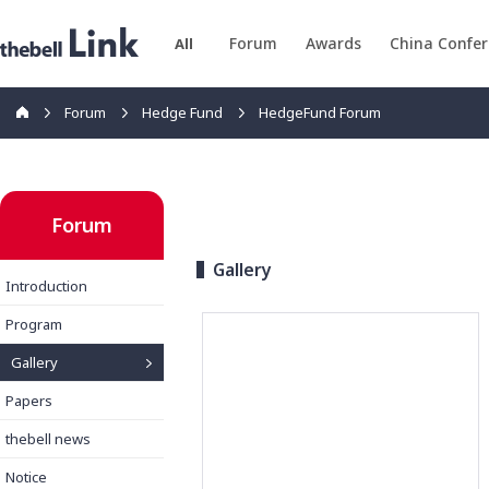
Forum
Awards
China Confe
All
Forum
Hedge Fund
HedgeFund Forum
Forum
Gallery
Introduction
Program
Gallery
Papers
thebell news
Notice