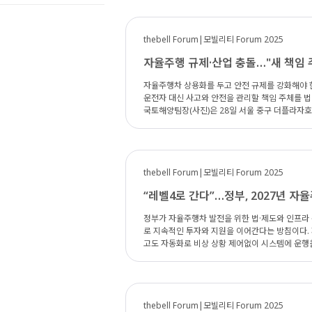
다는 각오다. 포럼 사회를 맡은 정구민 국민대학교 전자공학부 교수는 “위기와 기회가 같이 공존하고 있는데 모빌리티산업계 전반이 모여 여러 이슈를 논의
해야 할 시점인 것 같다”며 “항공 등을 포함해 우리가 가진
구 더플라자호텔에서 열린 '더벨 모빌리티 포럼 20
thebell Forum|모빌리티 Forum 2025
이성훈 국토교통부 서기관, 김필수 대림대 교수. ◇불확실성 큰 모빌리티 생태계, 빠르고 정교하게 준비해야 이날 포럼에서 첫 주제발표에 나선 김필수 대
림대 부총장(미래자동차학부 교수·사진)은 "202
자율주행 규제·산업 충돌…"새 책임 
재 이 시기를 준비하고 있는 것"이라고 말했다. 김 부총장은 “캐즘(일시적 수요 둔화기), 정책 불확실성, 화재 등 전기차 산업의 성장을 방해하던 리스크 요인
이 사라지는 시기가 올 것”이라며 “이 때를 기점으로 새로운 비
자율주행차 상용화를 두고 안전 규제를 강화해야 
준비하는 모빌리티 업계에 전기차 파운드리 시대를
운전자 대신 사고와 안전을 관리할 책임 주체를 법으로 정하는 방
식을 의미한다. 아이폰 위탁생산업체인 대만 폭스콘의 전기차 파운드리 사
국토해양팀장(사진)은 28일 서울 중구 더플라자호
로 오픈플랫폼을 기반으로 누구나 전기차를 제작할 수
기반이 중요하다"며 "안전 규제를 강화할지, 아니면 산업 진흥을 앞세
(왼쪽부터) 고중선 현대자동차 상무와 김필수 대림대 부총장. 국내 자동차 업계를 대표하는 현대차그룹은 모빌리티 시대를 열어
히 다듬어졌다. 자동차관리법 개정으로 자율주행 
다. 현대차그룹은 패러다임 전환에 대응하기 위해 
정과 각종 운행 특례가 가능해졌다. 이는 4단계 이상 차량의 운행을 위한 기반
화된 체계로 뜯어고치고 있다. 두번째로 주제 발표에 나선 고중선 현대차 상품기획사업부 상무는 "SDV는 PC처럼 자동차 부품을 구매해 교체할 수 있는 '디
뒤따른다. 박 팀장은 "자율주행차의 특성상 사고 
커플링' 구조를 목표한다"며 "도시의 인프라 및 도
thebell Forum|모빌리티 Forum 2025
적"이라고 강조했다. 자율주행 환경에서는 운전자 개념이 사실상 사라지기 때문이다. 민사 책임은 원칙적으로 차량 보유자가 진다. 그러나 제조사나 로보택
차그룹의 SDV 기술 로드맵 핵심은 고객 확보에 있
시 운영사까지 책임을 확대하는 논의가 진행 중이다. 형사 책임은 여전히 공백이다. 해외는 
조사와 소비자 간 소통이 시작된다. 현대차그룹은 자
“레벨4로 간다”…정부, 2027년 자
유자, 기술감독관, 제조자로 나눠 책임을 부여하고
는 "자동차 생태계 확장의 차원이 아닌 도시의 인
분해 형사 책임까지 부과한다. 박 팀장은 "한국도 책임 주체를 명확
정의, 스마트 시티의 '연결 고리' 역할을 맡아 확장형 생태계를 지향할 것"이라고 말했다
정부가 자율주행차 발전을 위한 법·제도와 인프라 
수 있다. 박 팀장은 "로보택시와 렌터카의 경계가
발 및 상용화의 방향성은 'Easy & safe(사용하기
로 지속적인 투자와 지원을 이어간다는 방침이다.
엄격히 구분하지만 인구가 적은 지역에서는 겸용 모델이 불가피하다는 지적이다. 이에 개인 
인 OS를 제공해 개발 표준과 문서, 작동 환경까지 컨트롤할 수 있
고도 자동화로 비상 상황 제어없이 시스템에 운행을 전적으로 맡기는 것을 의미한다. 이성
법상 자가용의 유상 대여는 금지돼 있으나 자율주행 시대에는 활용 가능성이 커질 수 
태계 조성 마중물 산업계를 지원하는 정부의 역할이 그 무엇보다 중요한 시기다. 새로운 산업 생태계가 태동하는 만큼 제도와 법률을 그에 맞춰 손봐야 하기
더플라자호텔에서 열린 '더벨 모빌리티 포럼 202
동 비용은 줄고 교통약자 편익은 늘어난다. 운전 
때문이다. 정부는 자율주행차 발전을 위한 법과 제도와 인프라 구축에 속도를 내고 있
인력, 기술 인프라 모두 부족한 현실을 직시하고 정책적 보완을 서두르겠다”고 말했다. 
동 경로나 승객 행동을 학습 데이터로 활용하면서 개인정보 유출 문제도 불거질 수 있다
기업은 글로벌 평가에서 여전히 제한된 성과에 머물
순위'에서 자율주행 스타트업 오토노머스에이투지가
장은 "산업적 파급과 사회적 비용을 종합적으로 따져야 한다"고 말했다. 그는 "안전과 산업 사이 균형을 찾
다. 이 서기관은 정부가 법·제도 개편에 집중하고 있음을 강조했다. 정부는 오는 2027년까지 자율주행 레벨3에서 한발 나아간 레벨4 자동차 출시를를 목표
위권은 미국(14곳), 중국(4곳), 영국(1곳)이 
도입할지, 운행허가제를 강화할지 방향을 정해야 한
로 지속적인 투자와 지원을 이어간다는 방침이다. 정부는 이미 2019년 레벨3 안전 기준을 마련했고 2020년에는 자율주행차 사고 책임을 명확히 하기 위
thebell Forum|모빌리티 Forum 2025
수십조원 단위로 자본을 확보했다. 그는 정부가 법·제도 개편에 집중하고 있음을 강조했다. 이미 2019년 레벨3 안전 기준을 마련했고, 2020년에는 자율주
에 없다"고 덧붙였다.