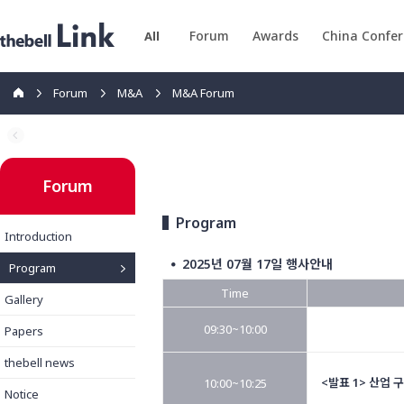
Forum
Awards
China Confe
All
Forum
M&A
M&A Forum
Forum
Program
Introduction
2025년 07월 17일 행사안내
Program
●
Time
Gallery
09:30~10:00
Papers
thebell news
<발표 1> 산업 
10:00~10:25
Notice