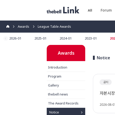
Forum
All
Awards
League Table Awards
2026-01
2025-01
2024-01
2023-01
202
Awards
Notice
Introduction
Program
공지
Gallery
자본시장 전
thebell news
The Award Records
2026-08-0
Notice