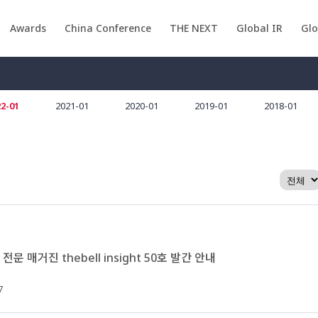
Awards
China Conference
THE NEXT
Global IR
Gl
2-01
2021-01
2020-01
2019-01
2018-01
문 매거진 thebell insight 50호 발간 안내
7