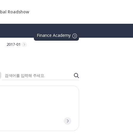
obal Roadshow
Finance Academy
2017-01
2016-01
2015-01
2014-01
2013-