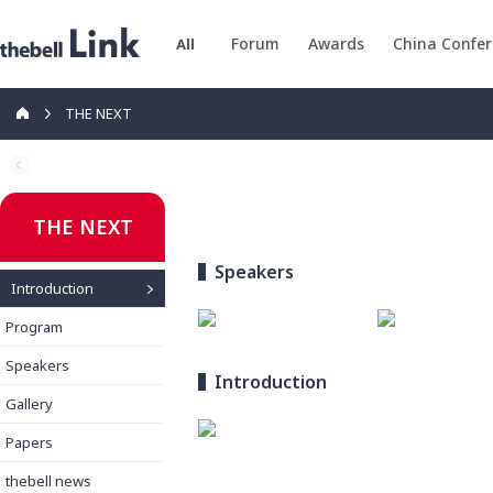
Forum
Awards
China Confe
All
THE NEXT
THE NEXT
Speakers
Introduction
Program
Speakers
Introduction
Gallery
Papers
thebell news