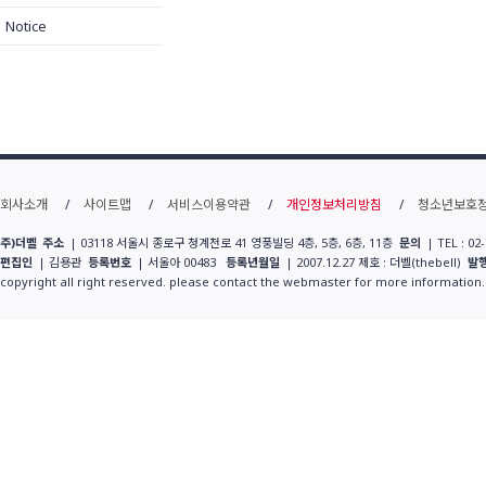
Notice
회사소개
사이트맵
서비스이용약관
개인정보처리방침
청소년보호
주)더벨
주소
| 03118 서울시 종로구 청계천로 41 영풍빌딩 4층, 5층, 6층, 11층
문의
| TEL : 02
편집인
| 김용관
등록번호
| 서울아 00483
등록년월일
| 2007.12.27 제호 : 더벨(thebell)
발
copyright all right reserved. please contact the webmaster for more information.